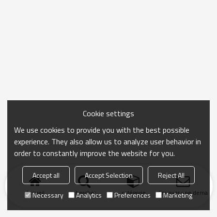
Cookie settings
We use cookies to provide you with the best possible
experience. They also allow us to analyze user behavior in
order to constantly improve the website for you.
Accept all
Accept Selection
Reject All
Accueil
chercher
catégorie
Envoyer une demand
Necessary
Analytics
Preferences
Marketing