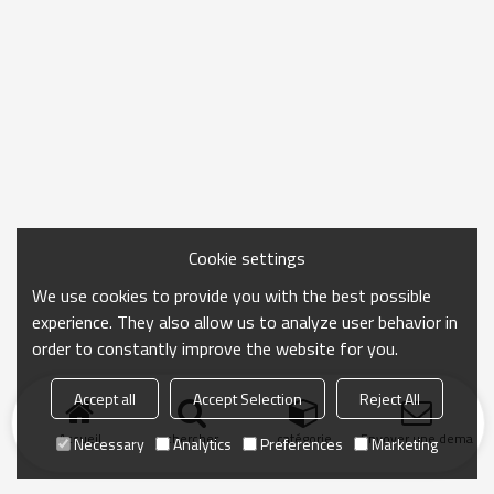
Cookie settings
We use cookies to provide you with the best possible
experience. They also allow us to analyze user behavior in
order to constantly improve the website for you.
Accept all
Accept Selection
Reject All
Accueil
chercher
catégorie
Envoyer une demand
Necessary
Analytics
Preferences
Marketing