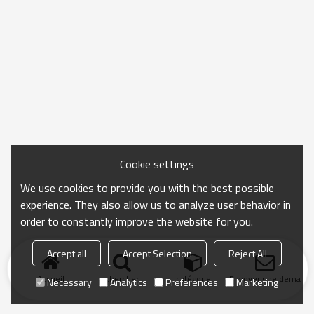
Cookie settings
We use cookies to provide you with the best possible
experience. They also allow us to analyze user behavior in
order to constantly improve the website for you.
Accept all
Accept Selection
Reject All
Accueil
chercher
catégorie
Envoyer une demand
Necessary
Analytics
Preferences
Marketing