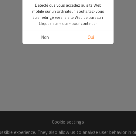
Détecté que vous accédez au site Web
mobile sur un ordinateur, souhaitez-vous
être redirigé vers le site Web de bureau ?
Cliquez sur « oui » pour continuer
Non
Oui
Cookie settings
sible experience. They also allow us to analyze user behavior in 