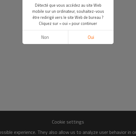
Détecté que vous accédez au site Web
mobile sur un ordinateur, souhaitez-vous
être redirigé vers le site Web de bureau ?
Cliquez sur « oui » pour continuer
Non
Oui
Cookie settings
sible experience. They also allow us to analyze user behavior in 