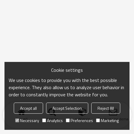
Cookie settings
We use cookies to provide you with the best possible
experience. They also allow us to analyze user behavior in
order to constantly improve the website for you.
Accept all
Accept Selection
Reject All
Accueil
chercher
catégorie
Envoyer une demand
Necessary
Analytics
Preferences
Marketing