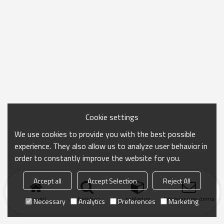
Cookie settings
We use cookies to provide you with the best possible
experience. They also allow us to analyze user behavior in
order to constantly improve the website for you.
Accept all
Accept Selection
Reject All
Accueil
chercher
catégorie
Envoyer une demand
Necessary
Analytics
Preferences
Marketing