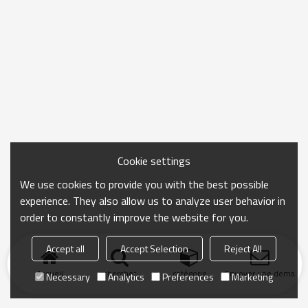
Cookie settings
We use cookies to provide you with the best possible
experience. They also allow us to analyze user behavior in
order to constantly improve the website for you.
Accept all
Accept Selection
Reject All
Accueil
chercher
catégorie
Envoyer une demand
Necessary
Analytics
Preferences
Marketing