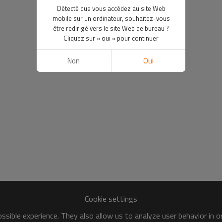
Détecté que vous accédez au site Web
mobile sur un ordinateur, souhaitez-vous
être redirigé vers le site Web de bureau ?
Cliquez sur « oui » pour continuer
Non
Oui
Cookie settings
sible experience. They also allow us to analyze user behavior in 