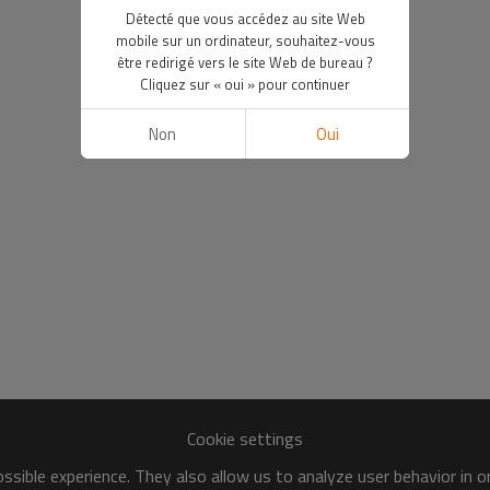
Détecté que vous accédez au site Web
mobile sur un ordinateur, souhaitez-vous
être redirigé vers le site Web de bureau ?
Cliquez sur « oui » pour continuer
Non
Oui
Cookie settings
sible experience. They also allow us to analyze user behavior in 