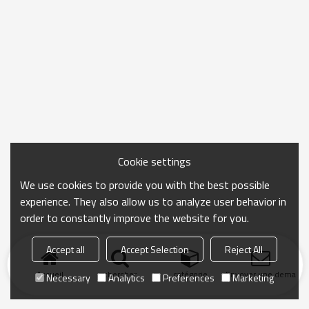
Cookie settings
We use cookies to provide you with the best possible
experience. They also allow us to analyze user behavior in
order to constantly improve the website for you.
Accept all
Accept Selection
Reject All
Accueil
chercher
catégorie
Envoyer une demand
Necessary
Analytics
Preferences
Marketing