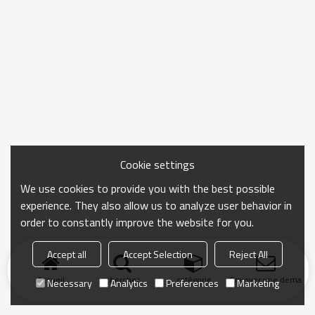
Cookie settings
We use cookies to provide you with the best possible
experience. They also allow us to analyze user behavior in
order to constantly improve the website for you.
Accept all
Accept Selection
Reject All
Accueil
chercher
catégorie
Envoyer une demand
Necessary
Analytics
Preferences
Marketing