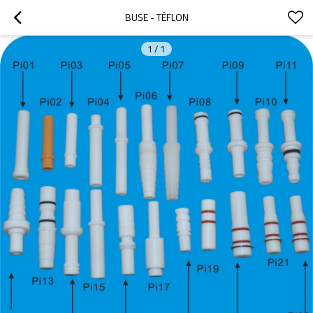
BUSE - TÉFLON
1
/
1