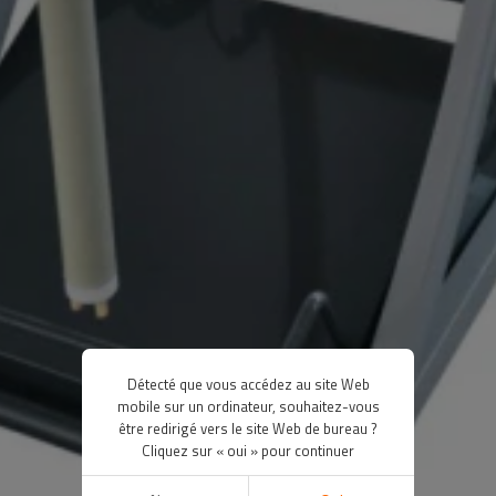
Détecté que vous accédez au site Web
mobile sur un ordinateur, souhaitez-vous
être redirigé vers le site Web de bureau ?
Cliquez sur « oui » pour continuer