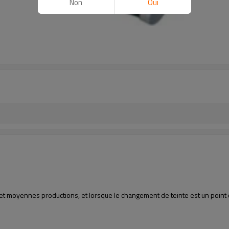
Non
Oui
tes et moyennes productions, et lorsque le changement de teinte est un point