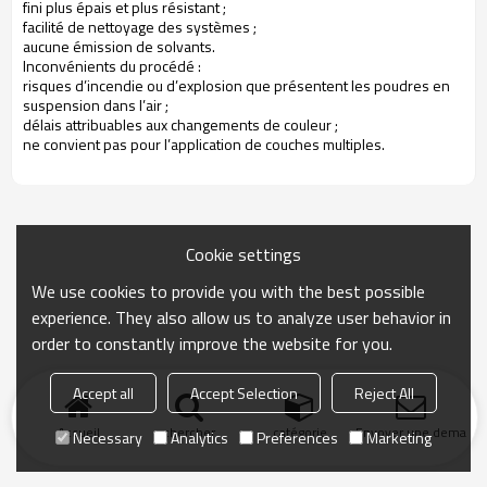
fini plus épais et plus résistant ;
facilité de nettoyage des systèmes ;
aucune émission de solvants.
Inconvénients du procédé :
risques d’incendie ou d’explosion que présentent les poudres en
suspension dans l’air ;
délais attribuables aux changements de couleur ;
ne convient pas pour l’application de couches multiples.
Cookie settings
We use cookies to provide you with the best possible
experience. They also allow us to analyze user behavior in
order to constantly improve the website for you.
Accept all
Accept Selection
Reject All
Accueil
chercher
catégorie
Envoyer une demand
Necessary
Analytics
Preferences
Marketing